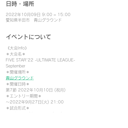
日時・場所
2022年10月09日 9:00 – 15:00
愛知県半田市 青山グラウンド
イベントについて
《大会Info》
＊大会名＊
FIVE STAR'22 -ULTIMATE LEAGUE- 
September
＊開催場所＊
青山グラウンド
＊開催日時＊
第7節 2022年10月10日 (祝月)
＊エントリー期間＊
〜2022年9月27日(火) 21:00
＊試合形式＊
ミックス5人制（レディ2名以上）
＊参加費＊
2500円/1名