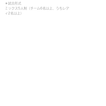
＊試合形式
ミックス5人制（チーム6名以上、うちレデ
ィ2名以上）
＊参加費＊
2000円/1名
＊
メンバーシートダウンロードページ
　↑こちらからでもシートをダウンロードい
ただけます。
Mail：info.wanabee@gmail.com
チームエントリー
WANABEE