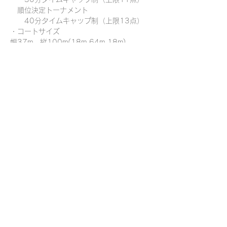
　順位決定トーナメント
　　40分タイムキャップ制（上限13点）
・コートサイズ
幅37m、縦100m(18m,64m,18m)
※試合形式は参加チーム数によって変動する
可能性があります。
＊参加費＊
学生　　3,000円/1名
＊優勝賞品＊
チーム全員にユニフォーム上下セットを贈呈
＊
メンバーシートダウンロードページ
↑こちらからシートをダウンロードしExcel
ファイルで提出してください。
Mail：info.wanabee@gmail.com
チームエントリー