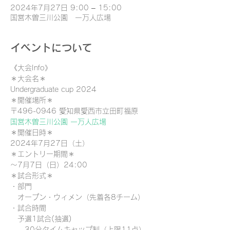
2024年7月27日 9:00 – 15:00
国営木曽三川公園 一万人広場
イベントについて
《大会Info》
＊大会名＊
Undergraduate cup 2024
＊開催場所＊
〒496-0946 愛知県愛西市立田町福原
国営木曽三川公園 一万人広場
＊開催日時＊
2024年7月27日（土）
＊エントリー期間＊
〜7月7日（日）24:00
＊試合形式＊
・部門　　
　オープン・ウィメン（先着各8チーム）
・試合時間
　予選1試合(抽選)
　　30分タイムキャップ制（上限11点）