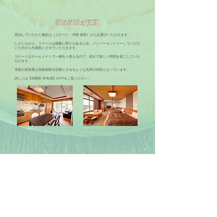
​宿泊施設が充実
宿泊していただく施設は［コテージ・本館 個室］からお選びいただけます。
しかしながら、コテージは棟数に限りがあるため、メンバーエントリーしていただ
いた方から先着順とさせていただきます。
コテージはチームメイトで一棟丸々使えるので、朝まで楽しい時間を過ごしていた
だけます。
本館の各部屋は高級旅館を彷彿とさせるような充実の内容となっています。​
​詳しくは【休暇村 伊良湖】のHPをご覧ください！
​露天風呂のある大浴場
宿泊施設には大きな大浴場があります。
2つの大浴場があり、露天風呂だったり、炭酸泉だったりと、秋に最高の《お湯》
が備わっております。
普段の仕事で疲れた体を癒すもよし、試合で疲れた体を癒すもよし、夜の飲み会に
備えて一休みするもよしです笑
最高のひと時を露天風呂でお過ごしください。