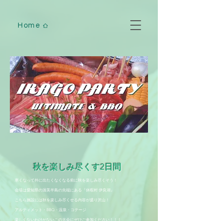
Home
​秋を楽しみ尽くす2日間
​寒くなって外に出たくなくなる前に秋を楽しみ尽くそう！
会場は愛知県の渥美半島の先端にある『休暇村 伊良湖』
こちら施設には秋を楽しみ尽くせる内容が盛り沢山！
アルティメット・BBQ・温泉・コテージ
​楽しくないわけがないこの大会にぜひご参加ください！！！